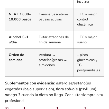
insulina
NEAT 7.000–
Caminar, escaleras,
↓ TG y mejor
10.000 pasos
pausas activas
control
glucémico
Alcohol 0–1
Evitar atracones de
↓ TG y mejor
u/día
fin de semana
sueño
Orden de
Verdura →
↓ picos
comidas
proteína/grasas →
glucémicos y
almidones
TG
postprandiales
Suplementos con evidencia
:
esteroles/estanoles
vegetales
(bajo supervisión),
fibra soluble
(psyllium),
omega‑3
cuando la dieta no llega. Consulta siempre a tu
profesional.