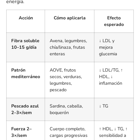
energía.
Acción
Cómo aplicarla
Efecto
esperado
Fibra soluble
Avena, legumbres,
↓ LDL y
10–15 g/día
chía/linaza, frutas
mejora
enteras
glucemia
Patrón
AOVE, frutos
↓ LDL/TG, ↑
mediterráneo
secos, verduras,
HDL, ↓
legumbres,
inflamación
pescado
Pescado azul
Sardina, caballa,
↓ TG
2–3×/sem
boquerón
Fuerza 2–
Cuerpo completo,
↑ HDL, ↓ TG, ↑
3×/sem
cargas progresivas
sensibilidad a