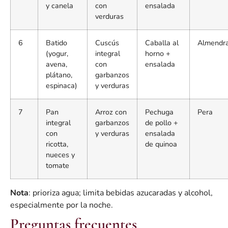
y canela
con
ensalada
verduras
6
Batido
Cuscús
Caballa al
Almendr
(yogur,
integral
horno +
avena,
con
ensalada
plátano,
garbanzos
espinaca)
y verduras
7
Pan
Arroz con
Pechuga
Pera
integral
garbanzos
de pollo +
con
y verduras
ensalada
ricotta,
de quinoa
nueces y
tomate
Nota
: prioriza agua; limita bebidas azucaradas y alcohol,
especialmente por la noche.
Preguntas frecuentes