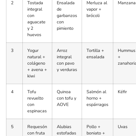
2
Tostada
Ensalada
Merluza al
Manzana
integral
de
vapor +
con
garbanzos
brócoli
aguacate
con
y 2
pimiento
huevos
3
Yogur
Arroz
Tortilla +
Hummus
natural +
integral
ensalada
+
colágeno
con pavo
zanahori
+ avena +
y verduras
kiwi
4
Tofu
Quinoa
Salmón al
Kéfir
revuelto
con tofu y
horno +
con
AOVE
espárragos
espinacas
5
Requesón
Alubias
Pollo +
Uvas
con fruta
estofadas
boniato +